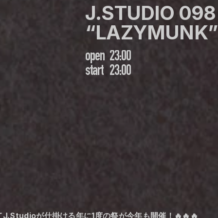
J.STUDIO 098 p
“LAZYMUNK”
open
23:00
start
23:00
a にてJ.Studioが仕掛ける年に1度の祭が今年も開催！🔥🔥🔥