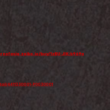
ureofasia.zaiko.io/buy/1zBU:JlK:b969a
detail/4411330001-P0030001