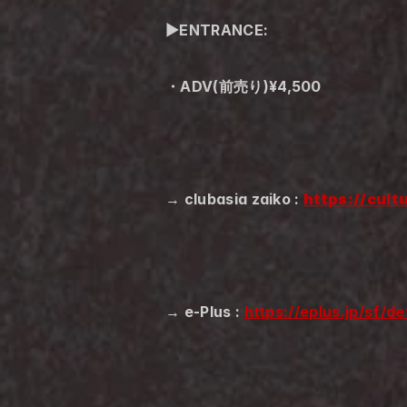
▶︎ENTRANCE:
・ADV(前売り)¥4,500
→ clubasia zaiko : 
https://cult
→ e-Plus : 
https://eplus.jp/sf/