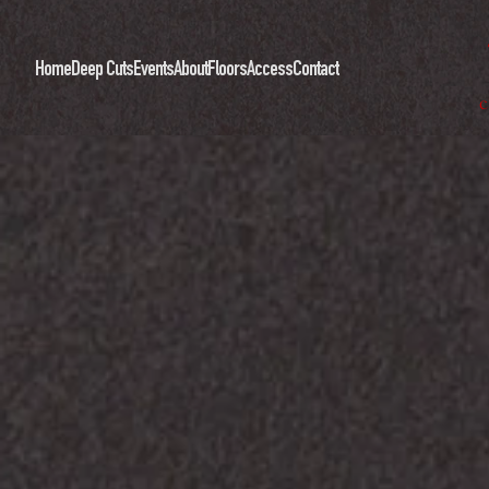
Home
Deep Cuts
Events
About
Floors
Access
Contact