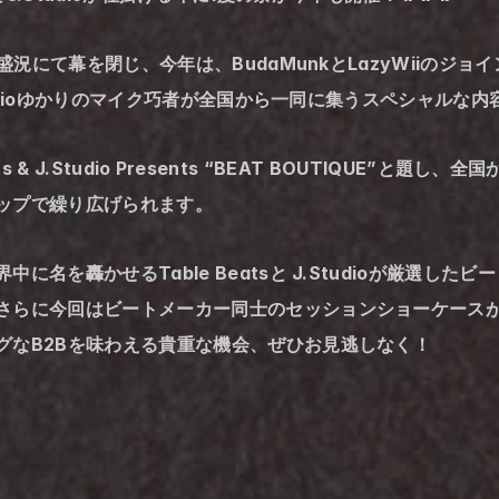
大盛況にて幕を閉じ、今年は、BudaMunkとLazyWiiのジ
Studioゆかりのマイク巧者が全国から一同に集うスペシャルな
ats & J.Studio Presents “BEAT BOUTIQUE”
ップで繰り広げられます。
に名を轟かせるTable Beatsと J.Studioが厳選し
さらに今回はビートメーカー同士のセッションショーケース
グなB2Bを味わえる貴重な機会、ぜひお見逃しなく！