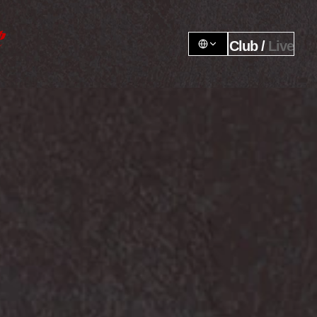
Club / 
Live