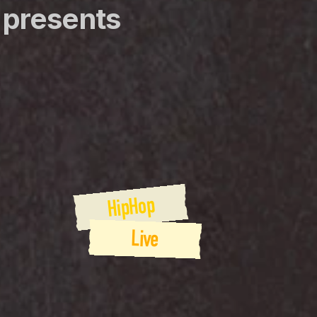
resents  
HipHop
Live