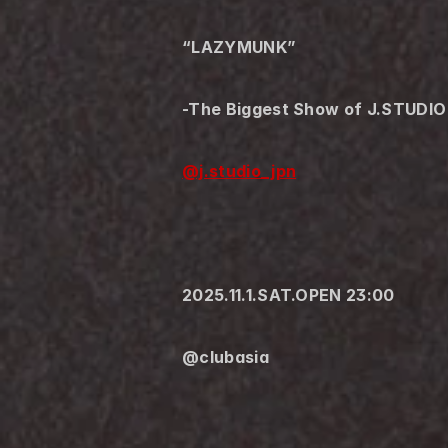
“LAZYMUNK”
-The Biggest Show of J.STUDIO A
@j.studio_jpn
2025.11.1.SAT.OPEN 23:00
@clubasia