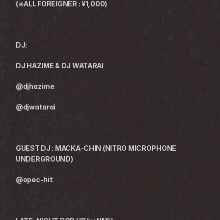
(※ALL FOREIGNER : ¥1,000)
DJ:
DJ HAZIME & DJ WATARAI
@djhazime
@djwatarai
GUEST DJ : MACKA-CHIN (NITRO MICROPHONE 
UNDERGROUND)
@opec-hit