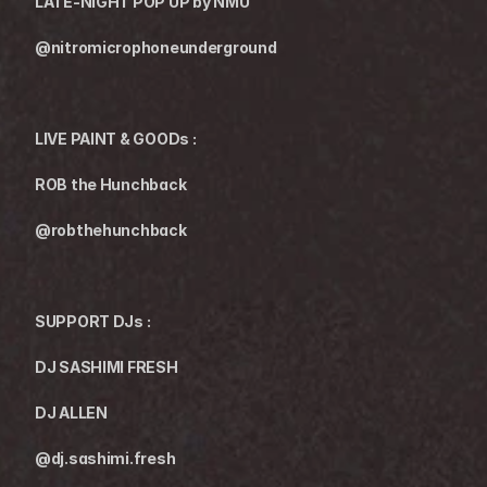
LATE-NIGHT POP UP by NMU
@nitromicrophoneunderground
LIVE PAINT & GOODs :
ROB the Hunchback
@robthehunchback
SUPPORT DJs :
DJ SASHIMI FRESH
DJ ALLEN
@dj.sashimi.fresh