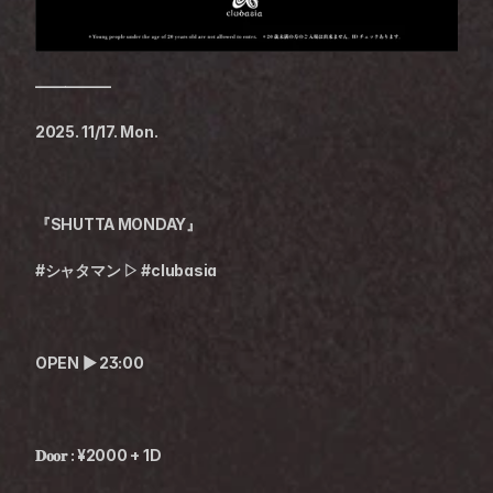
—————
2025. 11/17. Mon.
『SHUTTA MONDAY』
#シャタマン ▷ #clubasia
OPEN ▶︎ 23:00
𝐃𝐨𝐨𝐫 : ¥2000 + 1D