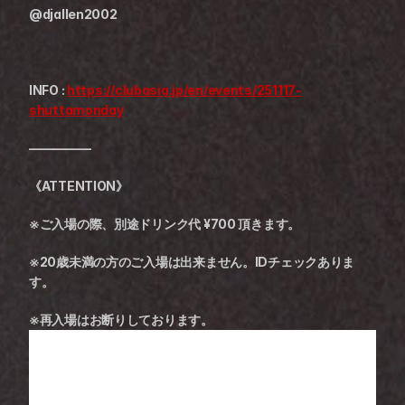
@djallen2002
INFO : 
https://clubasia.jp/en/events/251117-
shuttamonday
—————
《ATTENTION》
※ご入場の際、別途ドリンク代 ¥700 頂きます。
※20歳未満の方のご入場は出来ません。IDチェックありま
す。
※再入場はお断りしております。