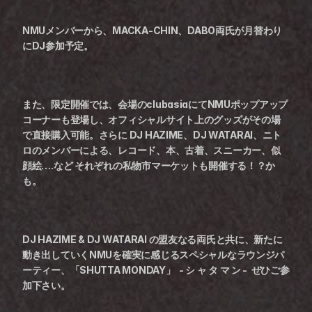
NMUメンバーから、MACKA-CHIN、DABO両氏が月替わり
にDJ参加予定。
また、限定開催では、会場のclubasiaにてNMUポップアップ
コーナーも登場し、オフィシャルサイト上のグッズがその場
で直接購入可能。さらに DJ HAZIME、DJ WATARAI、ニト
ロのメンバーによる、レコード、本、古着、スニーカー、似
顔絵….など それぞれの私物市マーケットも開催する！？か
も。
DJ HAZIME & DJ WATARAI の盟友なる両氏と共に、新たに
動き出していくNMUを確実に感じるスペシャルなラウンジパ
ーティー、「SHUTTA MONDAY」  - シ ャ タ マ ン -  ぜひご参
加下さい。