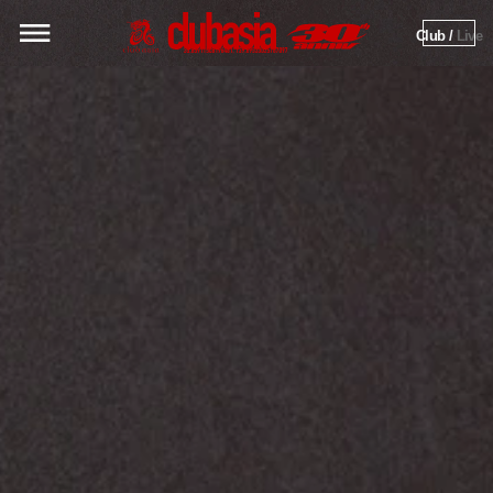
Club / 
Live