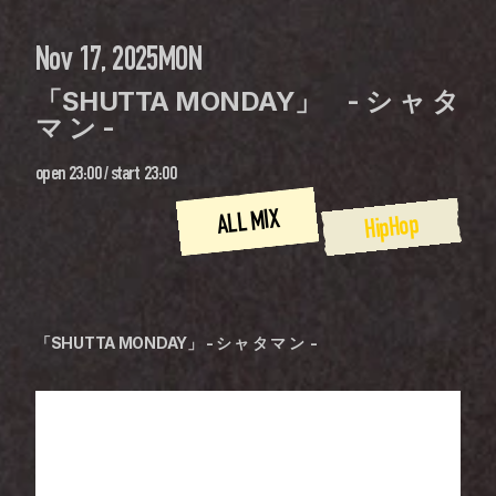
Nov 17, 2025
MON
「SHUTTA MONDAY」　- シ ャ タ 
マ ン - 
open
23:00
 / 
start
23:00
ALL MIX
HipHop
「SHUTTA MONDAY」 - シ ャ タ マ ン  -