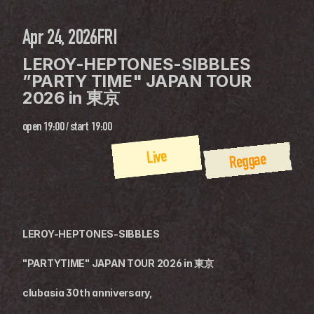
Apr 24, 2026
FRI
LEROY-HEPTONES-SIBBLES 
”PARTY TIME" JAPAN TOUR 
2026 in 東京
open
19:00
 / 
start
19:00
Live
Reggae
LEROY-HEPTONES-SIBBLES
"PARTYTIME" JAPAN TOUR 2026 in 東京
clubasia 30th anniversary,