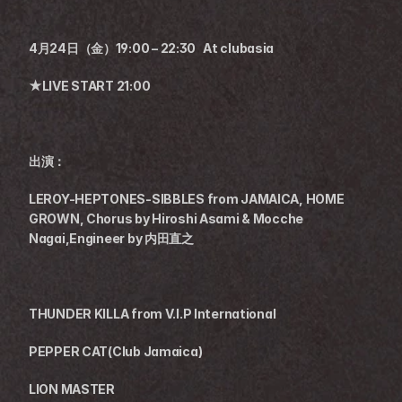
4月24日（金）19:00 – 22:30   At clubasia
★LIVE START 21:00
出演：
LEROY-HEPTONES-SIBBLES from JAMAICA, HOME 
GROWN, Chorus by Hiroshi Asami & Mocche 
Nagai,Engineer by 内田直之
THUNDER KILLA from V.I.P International
PEPPER CAT(Club Jamaica)
LION MASTER