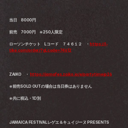
当日　8000円
前売　7000円　※250人限定
ローソンチケット　Lコード　７４６１２　・
https://l-
tike.com/order/?gLcode=74612
ZAIKO　・ 
https://jamafes.zaiko.io/e/partytimejp26
※前売SOLD OUTの場合は当日券はありません
※共に税込・1D別
JAMAICA FESTIVALレゲエ＆キュイジーヌ PRESENTS