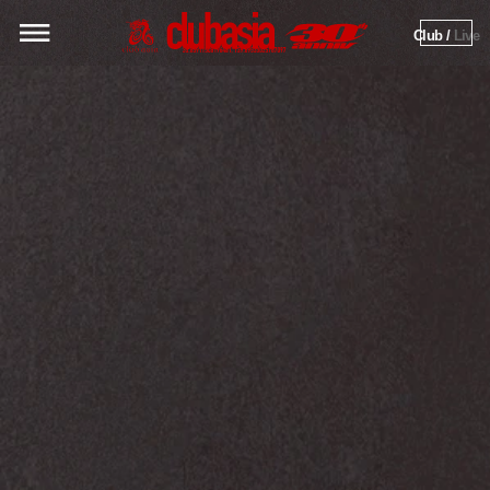
Club / 
Live