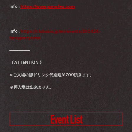
info : 
https://www.jamafes.com
info : 
https://clubasia.jp/en/events/260424-
leroypartytime
—————
《 ATTENTION 》
※ご入場の際ドリンク代別途￥700頂きます。
※再入場は出来ません。
Event List