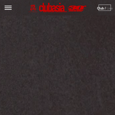
Club / 
Live