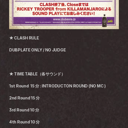
★ CLASH RULE
DUBPLATE ONLY / NO JUDGE
★ TIME TABLE（各サウンド）
1st Round  15 分 : INTRODUCTON ROUND (NO MC )
2nd Round 15 分
3rd Round 10 分
4th Round 10 分