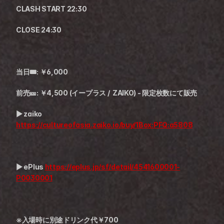
CLASH START 22:30
CLOSE 24:30
当日🎟️: ￥6,000
前売🎫: ￥4,500 (イープラス /  ZAIKO) - 限定枚数にて販売
▶︎ zaiko 
https://cultureofasia.zaiko.io/buy/1Box:PFQ:a5808
▶︎ ePlus 
https://eplus.jp/sf/detail/4541600001-
P0030001
※入場時に別途ドリンク代￥700