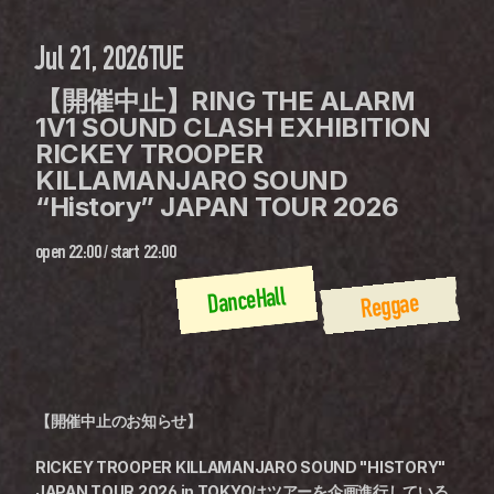
Jul 21, 2026
TUE
【開催中止】RING THE ALARM 
1V1 SOUND CLASH EXHIBITION 
RICKEY TROOPER 
KILLAMANJARO SOUND 
“History” JAPAN TOUR 2026
open
22:00
 / 
start
22:00
DanceHall
Reggae
【開催中止のお知らせ】
RICKEY TROOPER KILLAMANJARO SOUND "HISTORY" 
JAPAN TOUR 2026 in TOKYOはツアーを企画進行している