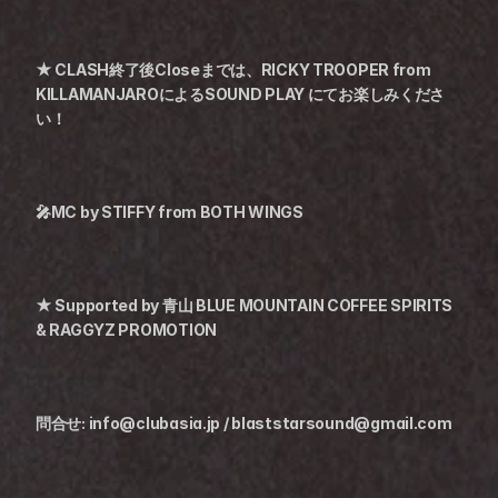
★ CLASH終了後Closeまでは、RICKY TROOPER from 
KILLAMANJAROによるSOUND PLAY にてお楽しみくださ
い！
🎤MC by STIFFY from BOTH WINGS
★ Supported by 青山 BLUE MOUNTAIN COFFEE SPIRITS 
& RAGGYZ PROMOTION
問合せ: info@clubasia.jp / blaststarsound@gmail.com