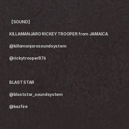
【SOUND】
KILLAMANJARO RICKEY TROOPER from JAMAICA
@killamanjarosoundsystem
@rickytrooper876
BLAST STAR
@blaststar_soundsystem
@kazfire