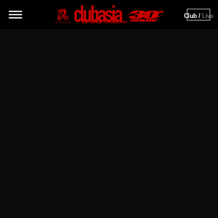
Club / 
Live