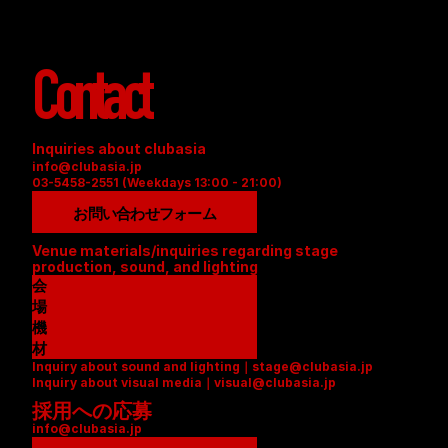
Contact
Inquiries about clubasia
info@clubasia.jp
03-5458-2551 (Weekdays 13:00 - 21:00)
お問い合わせフォーム
Venue materials/inquiries regarding stage 
production, sound, and lighting
会
場
資
機
料
材
Inquiry about sound and lighting｜stage@clubasia.jp
(
リ
Inquiry about visual media｜visual@clubasia.jp
P
ス
採用への応募
D
ト
info@clubasia.jp
F
(