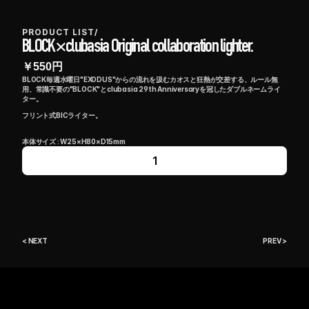
PRODUCT LIST
/
BLOCK×clubasia Original collaboration lighter.
￥
550
円
BLOCK毎週水曜日"EXODUS"からの流れを汲むカオスと狂熱が交差する、ルール無
用、常識不要の"BLOCK"とclubasia 29th Anniversaryを冠したダブルネームライ
ター。
フリント式BICライター。
本体サイズ : W25×H80×D15mm
1
< NEXT
PREV >