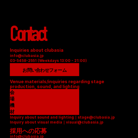
Contact
Inquiries about clubasia
info@clubasia.jp
03-5458-2551 (Weekdays 13:00 - 21:00)
お問い合わせフォーム
Venue materials/inquiries regarding stage 
production, sound, and lighting
会
場
資
機
料
材
Inquiry about sound and lighting｜stage@clubasia.jp
(
リ
Inquiry about visual media｜visual@clubasia.jp
P
ス
採用への応募
D
ト
info@clubasia.jp
F
(