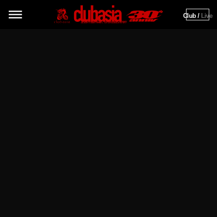
Club / 
Live