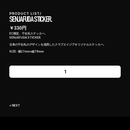
PRODUCT LIST
/
SENJAFUDA STICKER.
￥
330
円
EC限定、千社札ステッカー。
SENJAFUDA STICKER.
古来の千社札のデザインを流用したクラブエイジアオリジナルステッカー。
SIZE : 横27mm×縦78mm
1
< NEXT