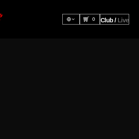
0
Club / 
Live