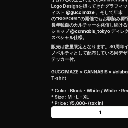
Logo Designを担ってきたグラフィ
ィスト 
@guccimaze
 、そして年末
の"BIGPORK"の開催でもお馴染み
長年独自のカルチャーを発信し続ける
ショップ 
@cannabis_tokyo
 ディレ
スペシャル仕様。
販売は数量限定となります。30周年
ノベルティとして配布している同デザ
テッカー付。
GUCCIMAZE × CANNABIS × 
#cluba
T-shirt
* Color : Black・White / White・Re
* Size : M・L・XL
* Price : ¥5,000- (tax in)
1