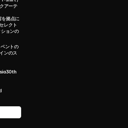
ックアーテ
原宿を拠点に
セレクト
クションの
イベントの
インのス
sia30th
d