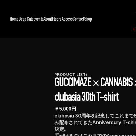
Home
Deep Cuts
Events
About
Floors
Access
Contact
Shop
PRODUCT LIST
/
GUCCIMAZE × CANNABIS 
clubasia 30th T-shirt
￥
5,000
円
clubasia 30周年を記念してこれまで
み配布されてきたAnniversary T-sh
決定。
手がけるのはこれまでのAnniversary T-s