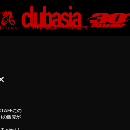
× 
STAFFにの
irtの販売が
hirt / 